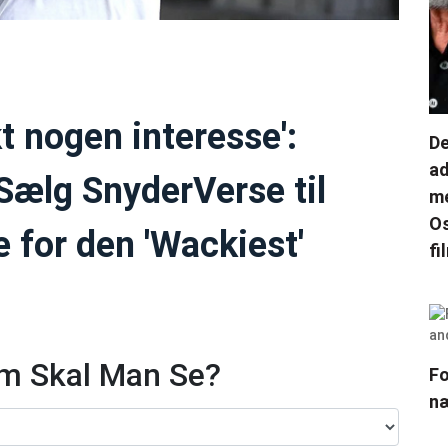
t nogen interesse':
De
ad
Sælg SnyderVerse til
me
Os
 for den 'Wackiest'
fi
lm Skal Man Se?
Fo
næ