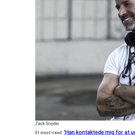
Zack Snyder
'Han kontaktede mig for at u
Et must-read: