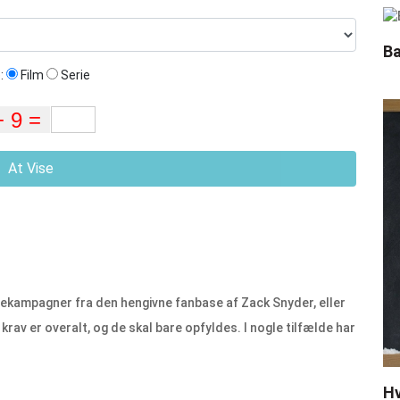
Ba
:
Film
Serie
At Vise
diekampagner fra den hengivne fanbase af Zack Snyder, eller
rav er overalt, og de skal bare opfyldes. I nogle tilfælde har
Hv