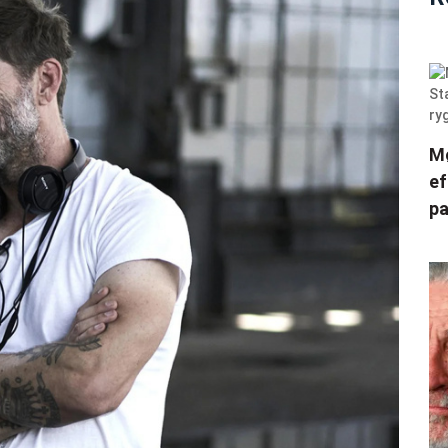
Mø
ef
pa