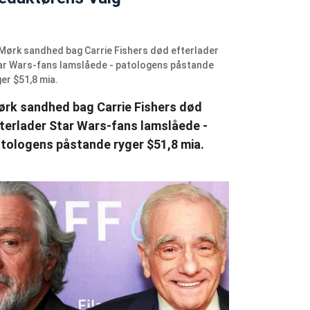
rk sandhed bag Carrie Fishers død
terlader Star Wars-fans lamslåede -
tologens påstande ryger $51,8 mia.