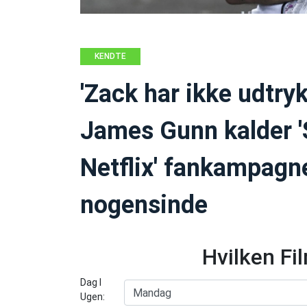
KENDTE
PERSONER
'Zack har ikke udtryk
James Gunn kalder '
Netflix' fankampagne
nogensinde
Hvilken Fi
Dag I
Ugen: