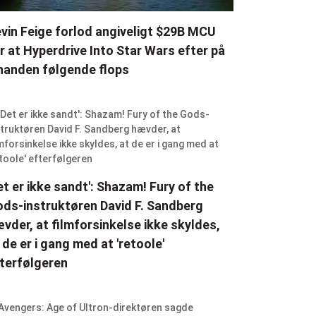
vin Feige forlod angiveligt $29B MCU
r at Hyperdrive Into Star Wars efter på
nanden følgende flops
et er ikke sandt': Shazam! Fury of the
ds-instruktøren David F. Sandberg
vder, at filmforsinkelse ikke skyldes,
 de er i gang med at 'retoole'
terfølgeren