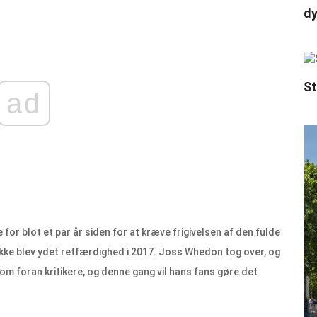
d
St
ad
r blot et par år siden for at kræve frigivelsen af ​​den fulde
 ikke blev ydet retfærdighed i 2017. Joss Whedon tog over, og
som foran kritikere, og denne gang vil hans fans gøre det