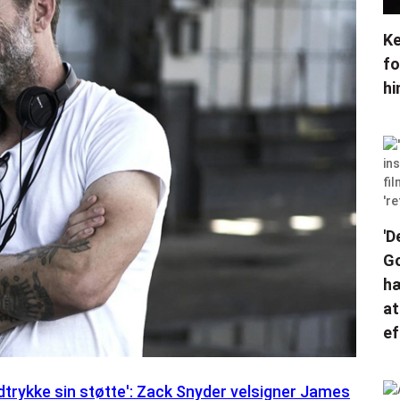
Ke
fo
hi
'D
Go
hæ
at
ef
dtrykke sin støtte': Zack Snyder velsigner James