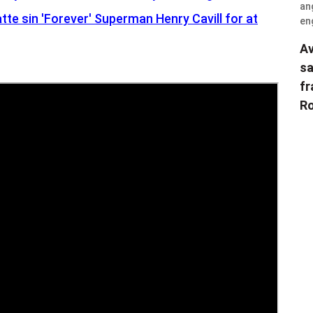
tte sin 'Forever' Superman Henry Cavill for at
Av
sa
fr
Ro