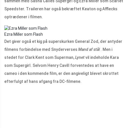
sammen med Sasha Calles Supergirl og Ezra Miller som Scarlet
Speedster. Traileren har også bekræftet Keaton og Afflecks
optrædener i filmen.
Ezra Miller som Flash
Det giver også et kig på superskurken General Zod, der antyder
filmens forbindelse med Snyderverses
Mand af stål
. Men i
stedet for Clark Kent som Superman,
Lynet
vil indeholde Kara
som Supergirl. Selvom Henry Cavill forventedes at have en
cameo i den kommende film, er den angiveligt blevet skrottet
efterfulgt af hans afgang fra DC-filmene.