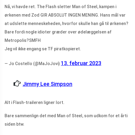
Nå, vi havde ret. The Flash sletter Man of Steel, kampen i
ørkenen med Zod GIR ABSOLUT INGEN MENING. Hans mål var
at udslette menneskeheden, hvorfor skulle han gå til ørkenen?
Bare fordi nogle idioter græder over ødelæggelsen af ​​
Metropolis?SMFH
Jeg vil ikke engang se TF piratkopieret.
13. februar 2023
— Jo Costello (@MaJoJovi)
Jimmy Lee Simpson
Alt i Flash-traileren ligner lort.
Bare sammenlign det med Man of Steel, som udkom for et årti
siden btw.