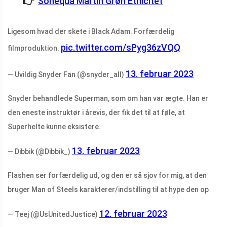
Sonequa Martin Grøn Etnicitet
Ligesom hvad der skete i Black Adam. Forfærdelig
pic.twitter.com/sPyg36zVQQ
filmproduktion.
13. februar 2023
— Uvildig Snyder Fan (@snyder_all)
Snyder behandlede Superman, som om han var ægte. Han er
den eneste instruktør i årevis, der fik det til at føle, at
Superhelte kunne eksistere.
13. februar 2023
— Dibbik (@Dibbik_)
Flashen ser forfærdelig ud, og den er så sjov for mig, at den
bruger Man of Steels karakterer/indstilling til at hype den op
12. februar 2023
— Teej (@UsUnitedJustice)