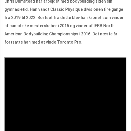
Chris Bumstead har arbejdet med bodybuilding siden sin
gymnasietid. Han vandt Classic Physique divisionen fire gange
fra 2019 til 2022. Bortset fra dette blev han kronet som vinder
af canadiske mesterskaber i 2015 og vinder af IFBB North
American Bodybuilding Championships i 2016. Det næste år
fortsatte han med at vinde Toronto Pro.