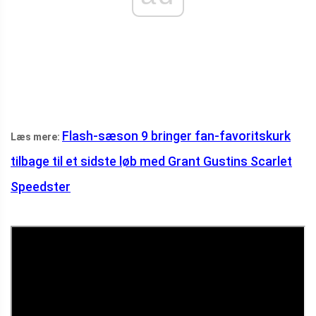
Flash-sæson 9 bringer fan-favoritskurk
Læs mere:
tilbage til et sidste løb med Grant Gustins Scarlet
Speedster