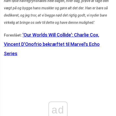
ham tøse havregrynshakes hele dagen, hver dag, prøve at tage den
vægt på og bygge hans muskler og gøre alt det der. Han er bare så
dedikeret, og jeg tror, ​​at vi begge nød det rigtig godt, vi nyder bare
virkelig at bringe os selv til dette og have denne mulighed.'
'Our Worlds Will Collide': Charlie Cox,
Foreslået:
Vincent D'Onofrio bekræftet til Marvel's Echo
Series
ad