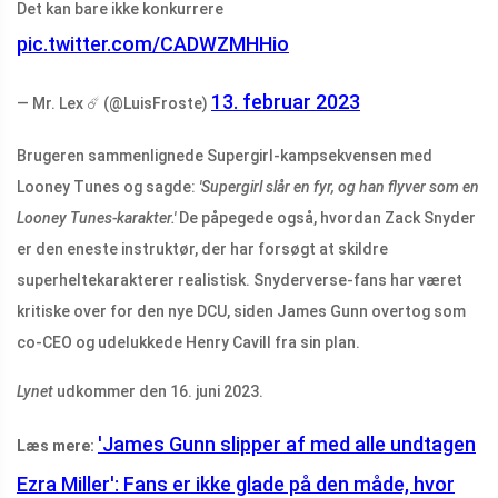
Det kan bare ikke konkurrere
pic.twitter.com/CADWZMHHio
13. februar 2023
— Mr. Lex ☄️ (@LuisFroste)
Brugeren sammenlignede Supergirl-kampsekvensen med
Looney Tunes og sagde:
'Supergirl slår en fyr, og han flyver som en
Looney Tunes-karakter.'
De påpegede også, hvordan Zack Snyder
er den eneste instruktør, der har forsøgt at skildre
superheltekarakterer realistisk. Snyderverse-fans har været
kritiske over for den nye DCU, siden James Gunn overtog som
co-CEO og udelukkede Henry Cavill fra sin plan.
Lynet
udkommer den 16. juni 2023.
'James Gunn slipper af med alle undtagen
Læs mere:
Ezra Miller': Fans er ikke glade på den måde, hvor