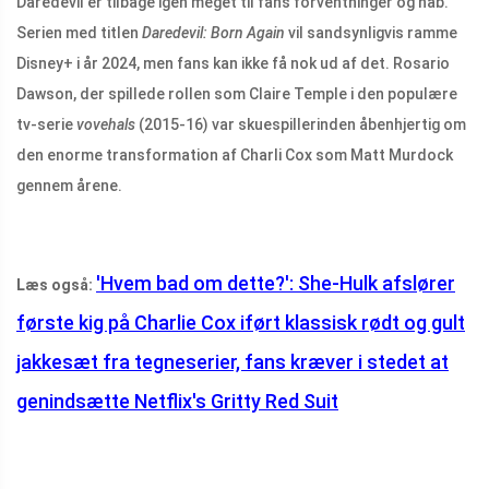
Daredevil er tilbage igen meget til fans forventninger og håb.
Serien med titlen
Daredevil: Born Again
vil sandsynligvis ramme
Disney+ i år 2024, men fans kan ikke få nok ud af det. Rosario
Dawson, der spillede rollen som Claire Temple i den populære
tv-serie
vovehals
(2015-16) var skuespillerinden åbenhjertig om
den enorme transformation af Charli Cox som Matt Murdock
gennem årene.
'Hvem bad om dette?': She-Hulk afslører
Læs også:
første kig på Charlie Cox iført klassisk rødt og gult
jakkesæt fra tegneserier, fans kræver i stedet at
genindsætte Netflix's Gritty Red Suit