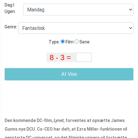
Dag I
Ugen:
Genre:
Type:
Film
Serie
At Vise
Den kommende DC-film,
Lynet,
forventes at opsætte James
Gunns nye DCU. Co-CEO har delt, at Ezra Miller-funktionen vil
genstarte DC-universet, og det filmiske univers vil fortsætte