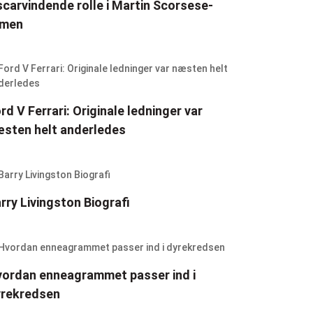
carvindende rolle i Martin Scorsese-
lmen
rd V Ferrari: Originale ledninger var
sten helt anderledes
rry Livingston Biografi
ordan enneagrammet passer ind i
yrekredsen