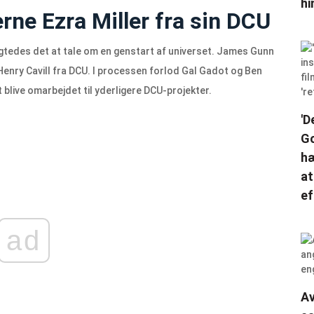
hi
rne Ezra Miller fra sin DCU
 rygtedes det at tale om en genstart af universet. James Gunn
Henry Cavill fra DCU. I processen forlod Gal Gadot og Ben
t blive omarbejdet til yderligere DCU-projekter.
'D
Go
hæ
at
ef
ad
Av