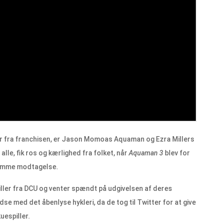
ger fra franchisen, er Jason Momoas Aquaman og Ezra Millers
le, fik ros og kærlighed fra folket, når
Aquaman 3
blev for
 samme modtagelse.
iller fra DCU og venter spændt på udgivelsen af ​​deres
edse med det åbenlyse hykleri, da de tog til Twitter for at give
uespiller.