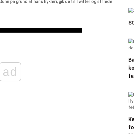
nn på grund af hans hykleri, gik de til Twitter og stillede
St
Ba
ko
ad
fa
Ke
fo