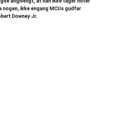
gde angiveligt, at han ikke tager noter
a nogen, ikke engang MCUs gudfar
bert Downey Jr.