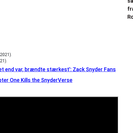
sa
fr
Ro
21).
det end var, brændte stærkest': Zack Snyder Fans
er One Kills the SnyderVerse