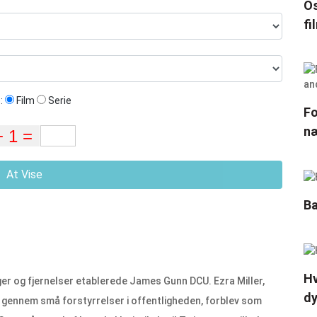
Os
fi
:
Film
Serie
Fo
næ
At Vise
Ba
Hv
er og fjernelser etablerede James Gunn DCU. Ezra Miller,
d
 gennem små forstyrrelser i offentligheden, forblev som