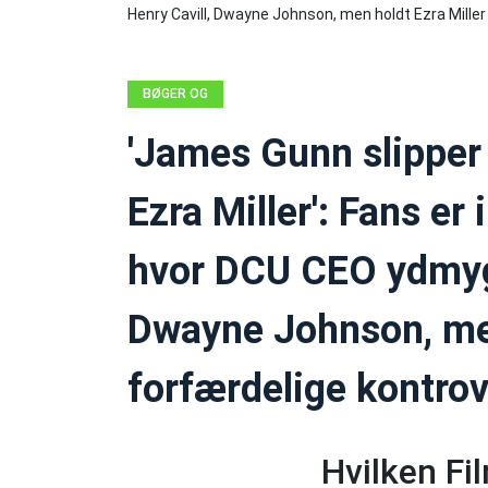
BØGER OG
TEGNESERIER
'James Gunn slipper
Ezra Miller': Fans er
hvor DCU CEO ydmyg
Dwayne Johnson, men
forfærdelige kontro
Hvilken Fi