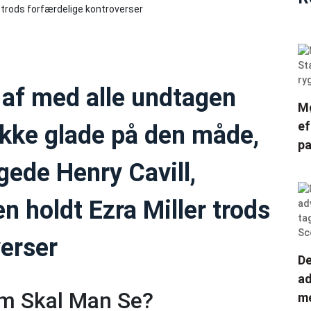
 af med alle undtagen
Mø
ef
 ikke glade på den måde,
pa
ede Henry Cavill,
 holdt Ezra Miller trods
verser
De
ad
lm Skal Man Se?
me