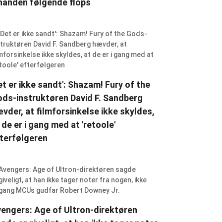
nanden følgende flops
et er ikke sandt': Shazam! Fury of the
ds-instruktøren David F. Sandberg
vder, at filmforsinkelse ikke skyldes,
 de er i gang med at 'retoole'
terfølgeren
engers: Age of Ultron-direktøren