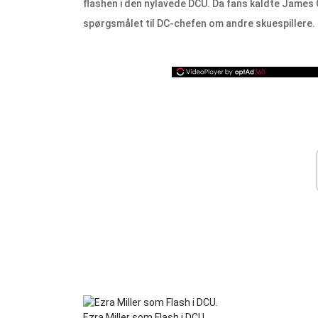
flashen i den nylavede DCU. Da fans kaldte James Gu
spørgsmålet til DC-chefen om andre skuespillere.
Ezra Miller som Flash i DCU.