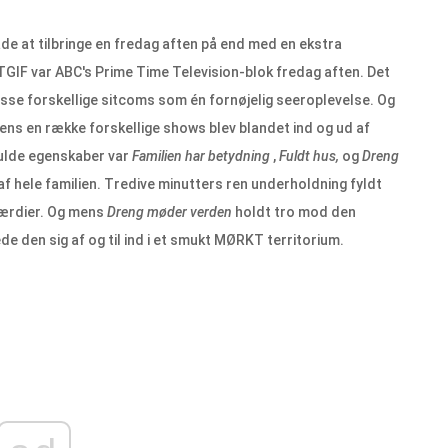
de at tilbringe en fredag ​​aften på end med en ekstra
TGIF var ABC's Prime Time Television-blok fredag ​​aften. Det
sse forskellige sitcoms som én fornøjelig seeroplevelse. Og
ns en række forskellige shows blev blandet ind og ud af
fulde egenskaber var
Familien har betydning
,
Fuldt hus,
og
Dreng
af hele familien. Tredive minutters ren underholdning fyldt
ærdier. Og mens
Dreng møder verden
holdt tro mod den
de den sig af og til ind i et smukt MØRKT territorium.