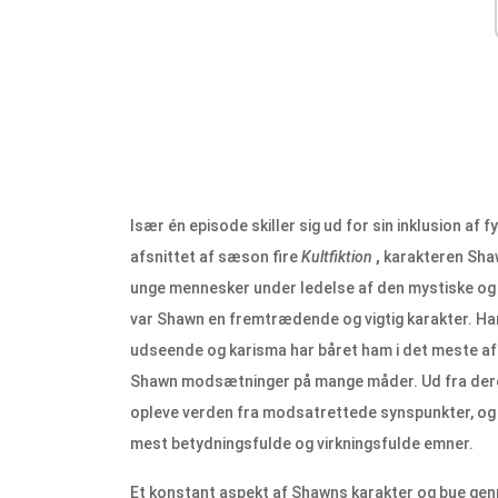
Især én episode skiller sig ud for sin inklusion af fy
afsnittet af sæson fire
Kultfiktion
,
karakteren Shawn
unge mennesker under ledelse af den mystiske og
var Shawn en fremtrædende og vigtig karakter. Ha
udseende og karisma har båret ham i det meste af s
Shawn modsætninger på mange måder. Ud fra deres 
opleve verden fra modsatrettede synspunkter, og d
mest betydningsfulde og virkningsfulde emner.
Et konstant aspekt af Shawns karakter og bue gen