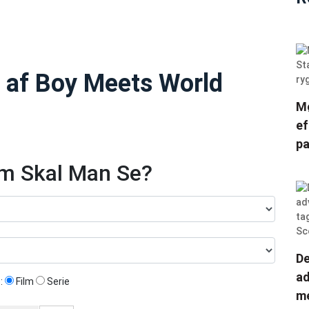
 af Boy Meets World
Mø
ef
pa
lm Skal Man Se?
De
ad
:
Film
Serie
me