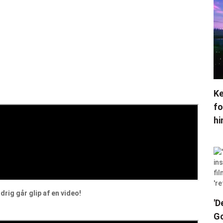
Ke
fo
hi
rig går glip af en video!
'D
Go