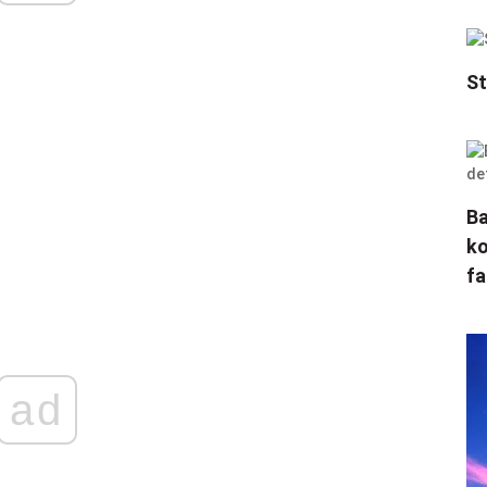
St
Ba
ko
fa
ad