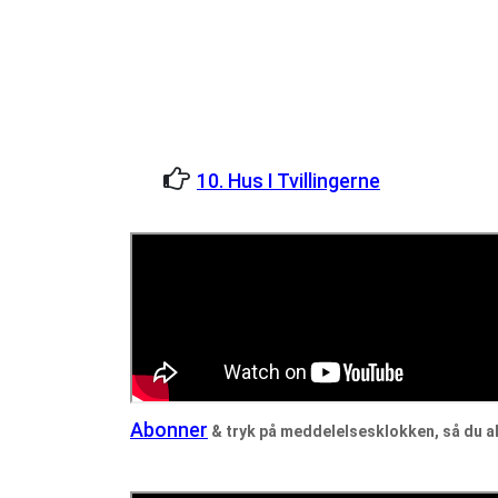
10. Hus I Tvillingerne
Abonner
& tryk på meddelelsesklokken, så du ald