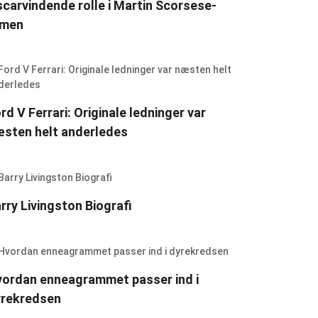
carvindende rolle i Martin Scorsese-
lmen
rd V Ferrari: Originale ledninger var
sten helt anderledes
rry Livingston Biografi
ordan enneagrammet passer ind i
yrekredsen