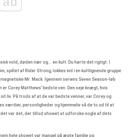
ad
sisk vold, døden nær og... en kult. Du hørte det rigtigt. I
, spillet af Rider Strong, lokkes ind i en kultlignende gruppe
 magnetiske Mr. Mack. Igennem seriens Seven Season-løb
n er Corey Matthews' bedste ven. Den seje knægt, hvis
it liv. På trods af at de var bedste venner, var Corey og
værdier, personligheder og hjemmeliv så de to ud til at
et var det, der tillod showet at udforske nogle af dets
nem hele showet var mangel på ægte familie og