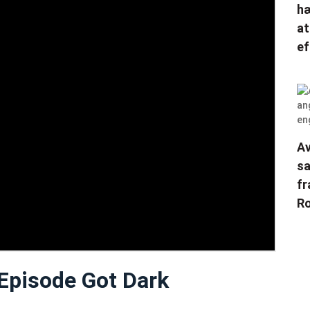
hæ
at
ef
Av
sa
fr
Ro
Episode Got Dark