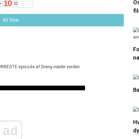
Os
fi
At Vise
Fo
næ
MØRKESTE episode af
Dreng møder verden.
Ba
Hv
ad
d