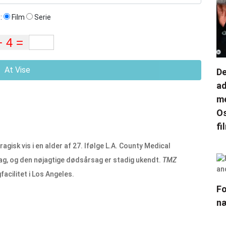
:
Film
Serie
At Vise
De
ad
me
Os
fi
agisk vis i en alder af 27. Ifølge L.A. County Medical
g, og den nøjagtige dødsårsag er stadig ukendt.
TMZ
acilitet i Los Angeles.
Fo
næ