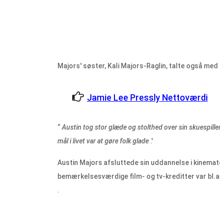
Majors' søster, Kali Majors-Raglin, talte også me
Jamie Lee Pressly Nettoværdi
“
Austin tog stor glæde og stolthed over sin skuespiller
mål i livet var at gøre folk glade
.'
Austin Majors afsluttede sin uddannelse i kinemat
bemærkelsesværdige film- og tv-kreditter var bl.a
.