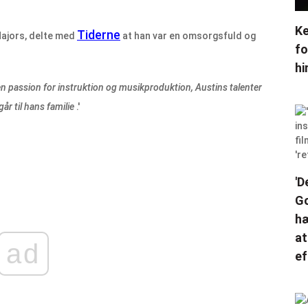
Ke
Tiderne
ajors, delte med
at han var en omsorgsfuld og
fo
hi
n passion for instruktion og musikproduktion, Austins talenter
r til hans familie
.'
'D
Go
hæ
at
ad
ef