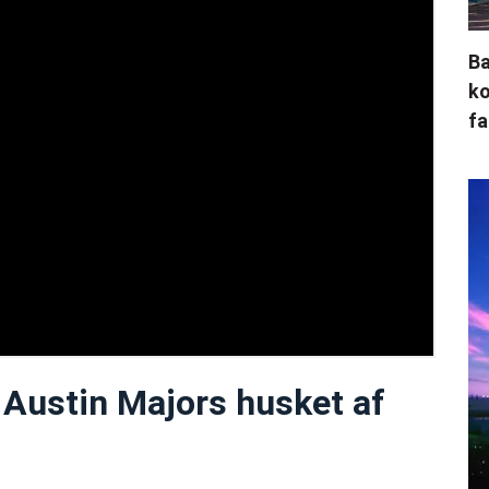
Ba
ko
fa
Austin Majors husket af