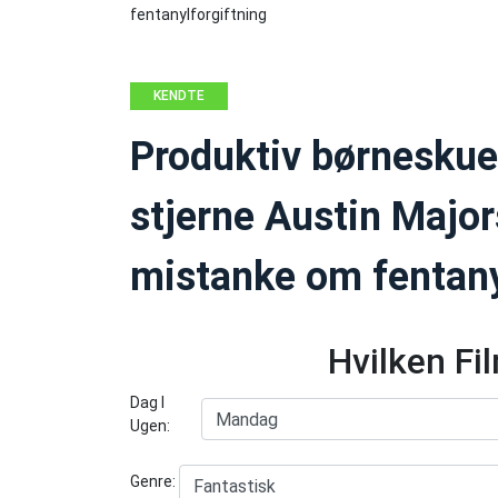
KENDTE
PERSONER
Produktiv børneskues
stjerne Austin Major
mistanke om fentany
Hvilken Fi
Dag I
Ugen:
Genre: