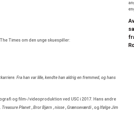
Av
sa
fr
d The Times om den unge skuespiller:
Ro
karriere. Fra han var lille, kendte han aldrig en fremmed, og hans
ografi og film-/videoproduktion ved USC i 2017. Hans andre
.
Treasure Planet
,
Bror Bjørn
,
nisse
,
Grænseværdi
, og
Ifølge Jim