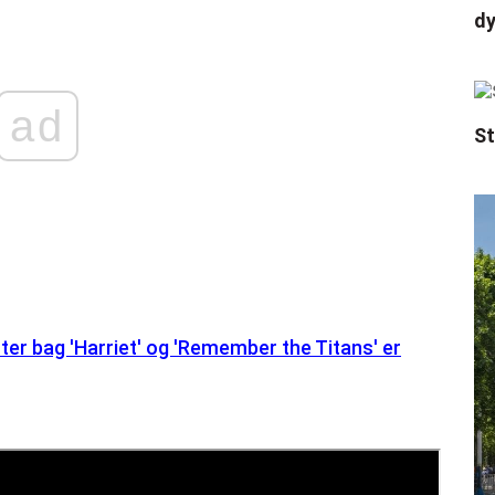
d
ad
St
ter bag 'Harriet' og 'Remember the Titans' er