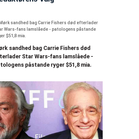
rk sandhed bag Carrie Fishers død
terlader Star Wars-fans lamslåede -
tologens påstande ryger $51,8 mia.