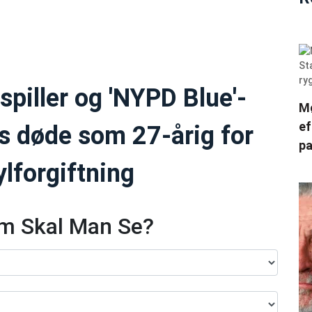
piller og 'NYPD Blue'-
Mø
ef
s døde som 27-årig for
pa
lforgiftning
lm Skal Man Se?