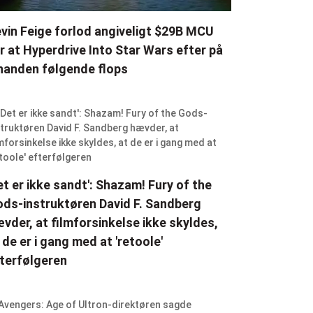
vin Feige forlod angiveligt $29B MCU
r at Hyperdrive Into Star Wars efter på
nanden følgende flops
et er ikke sandt': Shazam! Fury of the
ds-instruktøren David F. Sandberg
vder, at filmforsinkelse ikke skyldes,
 de er i gang med at 'retoole'
terfølgeren