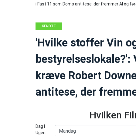
KENDTE
PERSONER
'Hvilke stoffer Vin og
bestyrelseslokale?': 
kræve Robert Downe
antitese, der fremmer
Hvilken Fi
Dag I
Ugen: