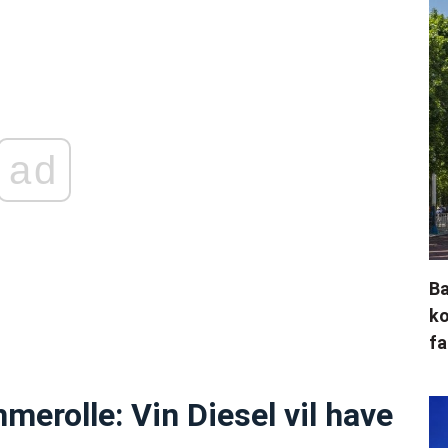
ad
Ba
ko
fa
erolle: Vin Diesel vil have