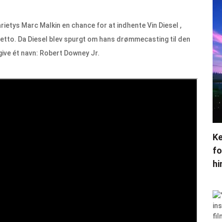
rietys Marc Malkin en chance for at indhente Vin Diesel ,
tto. Da Diesel blev spurgt om hans drømmecasting til den
give ét navn: Robert Downey Jr.
Ke
fo
hi