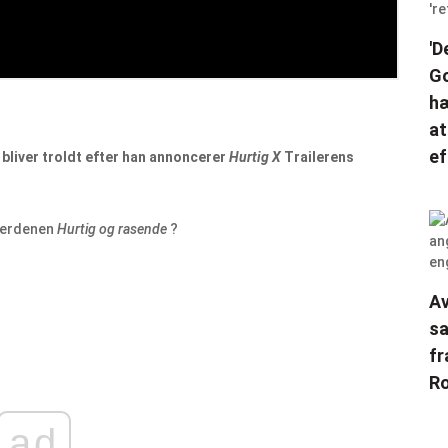
'D
Go
hæ
at
ef
 bliver troldt efter han annoncerer
Hurtig X
Trailerens
sverdenen
Hurtig og rasende
?
Av
sa
fr
Ro
ad