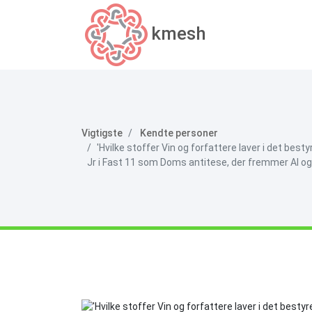
kmesh
Vigtigste
Kendte personer
'Hvilke stoffer Vin og forfattere laver i det bes
Jr i Fast 11 som Doms antitese, der fremmer AI og 