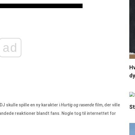
ad
Hv
d
J skulle spille en ny karakter i
Hurtig og rasende
film, der ville
St
ndede reaktioner blandt fans. Nogle tog til internettet for