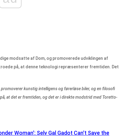
ændige modsatte af Dom, og promoverede udviklingen af ​​
n troede på, at denne teknologi repræsenterer fremtiden. Det
romoverer kunstig intelligens og førerløse biler, og en filosofi
 på, at det er fremtiden, og det er i direkte modstrid med Toretto-
l Wonder Woman': Selv Gal Gadot Can't Save the