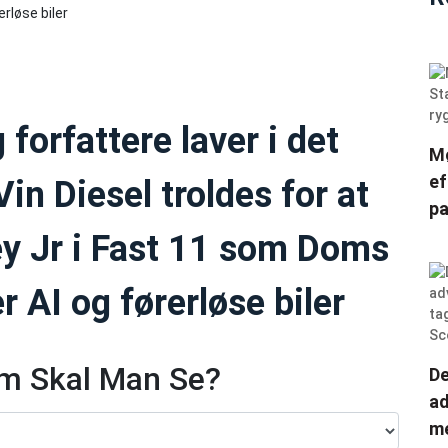
 forfattere laver i det
Mø
ef
Vin Diesel troldes for at
pa
y Jr i Fast 11 som Doms
 AI og førerløse biler
lm Skal Man Se?
De
ad
me