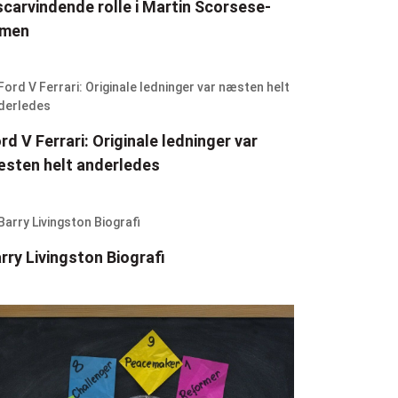
carvindende rolle i Martin Scorsese-
lmen
rd V Ferrari: Originale ledninger var
sten helt anderledes
rry Livingston Biografi