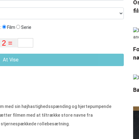
Os
fi
:
Film
Serie
Fo
næ
At Vise
Ba
kum med sin højhastighedsspænding og hjertepumpende
tsætter filmen med at tiltrække store navne fra
de stjernespækkede rollebesætning.